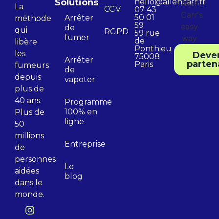
Solutions
hello@allencarr.fr
La
CGV
07 43
50 01
Arrêter
méthode
59
de
qui
RGPD
59 rue
fumer
de
libère
Ponthieu
les
Deve
75008
Arrêter
parten
Paris
fumeurs
de
depuis
vapoter
plus de
40 ans.
Programme
100% en
Plus de
ligne
50
millions
Entreprise
de
personnes
Le
aidées
blog
dans le
monde.