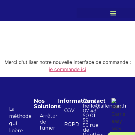
Merci d'utiliser notre nouvelle interface de commande :
je commande ici
Nos
Informations
Contact
Solutions
hello@allencarr.fr
La
CGV
07 43
50 01
Arrêter
méthode
59
de
qui
RGPD
59 rue
fumer
de
libère
Ponthieu