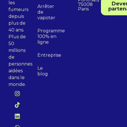
les
Deve
75008
Arrêter
parten
Paris
fumeurs
de
depuis
vapoter
plus de
40 ans.
Programme
100% en
Plus de
ligne
50
millions
Entreprise
de
personnes
Le
aidées
blog
dans le
monde.