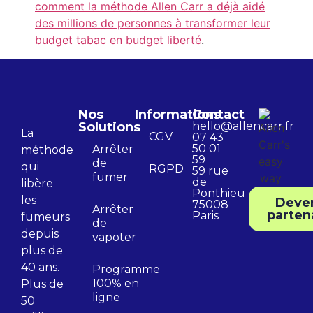
comment la méthode Allen Carr a déjà aidé
des millions de personnes à transformer leur
budget tabac en budget liberté
.
Nos
Informations
Contact
Solutions
hello@allencarr.fr
La
CGV
07 43
50 01
Arrêter
méthode
59
de
qui
RGPD
59 rue
fumer
de
libère
Ponthieu
les
Deve
75008
Arrêter
parten
Paris
fumeurs
de
depuis
vapoter
plus de
40 ans.
Programme
100% en
Plus de
ligne
50