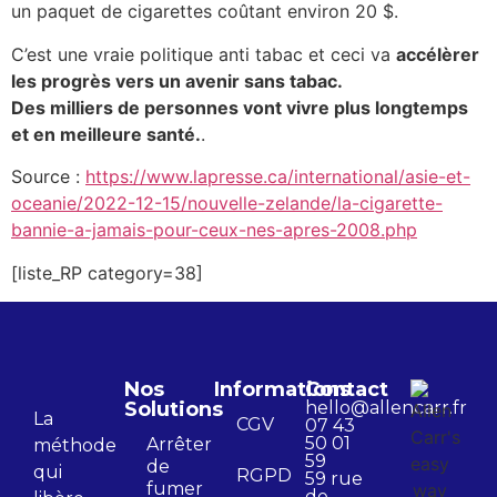
un paquet de cigarettes coûtant environ 20 $.
C’est une vraie politique anti tabac et ceci va
accélèrer
les progrès vers un avenir sans tabac.
Des milliers de personnes vont vivre plus longtemps
et en meilleure santé.
.
Source :
https://www.lapresse.ca/international/asie-et-
oceanie/2022-12-15/nouvelle-zelande/la-cigarette-
bannie-a-jamais-pour-ceux-nes-apres-2008.php
[liste_RP category=38]
Nos
Informations
Contact
Solutions
hello@allencarr.fr
La
CGV
07 43
50 01
Arrêter
méthode
59
de
qui
RGPD
59 rue
fumer
de