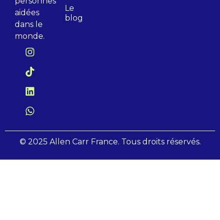
personnes
Le
aidées
blog
dans le
monde.
© 2025 Allen Carr France. Tous droits réservés.