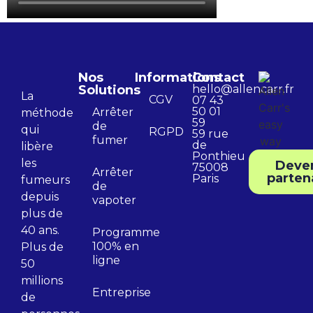
Nos
Informations
Contact
Solutions
hello@allencarr.fr
La
CGV
07 43
50 01
Arrêter
méthode
59
de
qui
RGPD
59 rue
fumer
de
libère
Ponthieu
les
Deve
75008
Arrêter
parten
Paris
fumeurs
de
depuis
vapoter
plus de
40 ans.
Programme
100% en
Plus de
ligne
50
millions
Entreprise
de