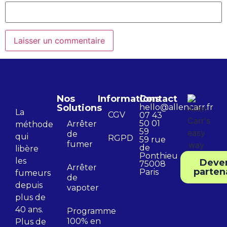
Nos
Informations
Contact
Solutions
hello@allencarr.fr
La
CGV
07 43
50 01
Arrêter
méthode
59
de
qui
RGPD
59 rue
fumer
de
libère
Ponthieu
les
Deve
75008
Arrêter
parten
Paris
fumeurs
de
depuis
vapoter
plus de
40 ans.
Programme
100% en
Plus de