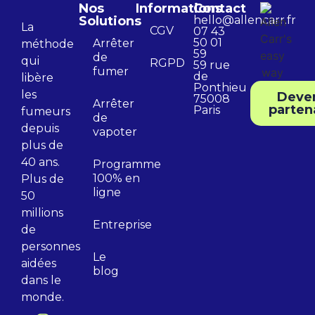
Nos
Informations
Contact
Solutions
hello@allencarr.fr
La
CGV
07 43
50 01
Arrêter
méthode
59
de
qui
RGPD
59 rue
fumer
de
libère
Ponthieu
les
Deve
75008
Arrêter
parten
Paris
fumeurs
de
depuis
vapoter
plus de
40 ans.
Programme
100% en
Plus de
ligne
50
millions
Entreprise
de
personnes
Le
aidées
blog
dans le
monde.