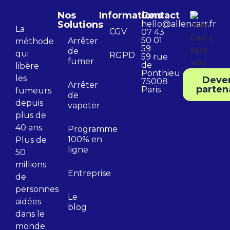
Nos
Informations
Contact
Solutions
hello@allencarr.fr
La
CGV
07 43
50 01
Arrêter
méthode
59
de
qui
RGPD
59 rue
fumer
de
libère
Ponthieu
les
Deve
75008
Arrêter
parten
Paris
fumeurs
de
depuis
vapoter
plus de
40 ans.
Programme
100% en
Plus de
ligne
50
millions
Entreprise
de
personnes
Le
aidées
blog
dans le
monde.