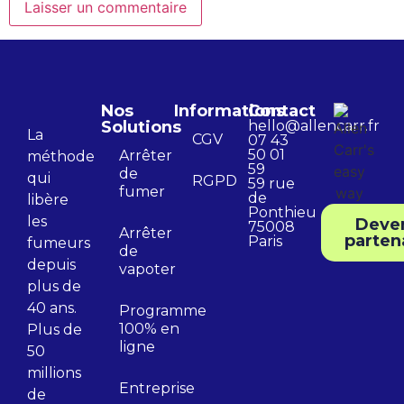
Nos
Informations
Contact
Solutions
hello@allencarr.fr
La
CGV
07 43
50 01
Arrêter
méthode
59
de
qui
RGPD
59 rue
fumer
de
libère
Ponthieu
les
Deve
75008
Arrêter
parten
Paris
fumeurs
de
depuis
vapoter
plus de
40 ans.
Programme
100% en
Plus de
ligne
50
millions
Entreprise
de