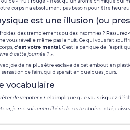
 ou de « fruit rouge » n’est qu’un arôme chimique qui 
t votre corps n’a absolument pas besoin pour être heureu
hysique est une illusion (ou pre
froides, des tremblements ou des insomnies ? Rassurez
l ne vous réveille même pas la nuit. Ce qui vous fait souf
 corps,
c’est votre mental
. C’est la panique de l’esprit qui
vre à cette journée ? »
.
vec joie de ne plus être esclave de cet embout en plas
sensation de faim, qui disparaît en quelques jours.
e vocabulaire
rrêter de vapoter »
. Cela implique que vous risquez d’éc
eur, je me suis enfin libéré de cette chaîne. »
Réjouisse