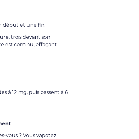
n début et une fin.
ture, trois devant son
e est continu, effaçant
es à 12 mg, puis passent à 6
nent
.
tes-vous ? Vous vapotez