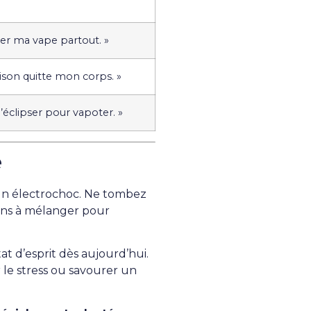
cher ma vape partout. »
oison quitte mon corps. »
m’éclipser pour vapoter. »
e
t un électrochoc. Ne tombez
ons à mélanger pour
at d’esprit dès aujourd’hui.
 le stress ou savourer un