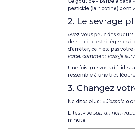
Ce goût de « barbe à papa »
pesticide (la nicotine) don
2. Le sevrage p
Avez-vous peur des sueurs 
de nicotine est si léger qu’i
d’arrêter, ce n’est pas votre
vape, comment vais-je survi
Une fois que vous décidez a
ressemble à une très légère 
3. Changez votr
Ne dites plus :
« J’essaie d’a
Dites :
« Je suis un non-vapot
minute !