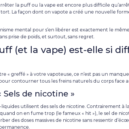
êter la puff ou la vape est encore plus difficile qu’arrêt
 tort. La façon dont on vapote a créé une nouvelle for
anisme mental pour s’en libérer est exactement le même
sans prise de poids, et surtout, sans regret.
f (et la vape) est-elle si diff
être « greffé » à votre vapoteuse, ce n’est pas un manque
our contourner tous les freins naturels du corps face a
« Sels de nicotine »
iquides utilisent des sels de nicotine. Contrairement à la
ge quand on en fume trop (le fameux « hit »), le sel de ni
rber des doses massives de nicotine sans ressentir d’é
 permanence.