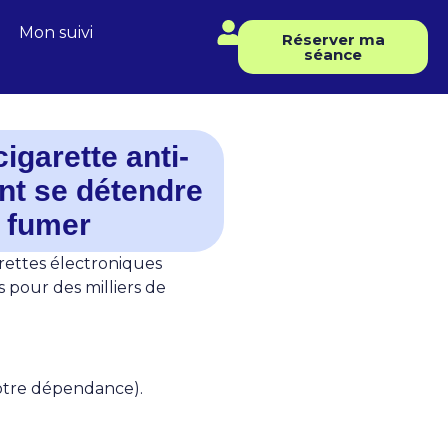
Mon suivi
Réserver ma
séance
igarette anti-
nt se détendre
s fumer
garettes électroniques
 pour des milliers de
votre dépendance).