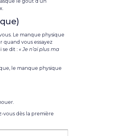
masque le goût d’un
x.
sque)
-vous. Le manque physique
frir quand vous essayez
 se dit :
« Je n’ai plus ma
tique, le manque physique
houer.
z-vous dès la première