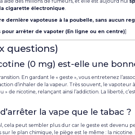
 aidé des millions de fumeurs, et elle est aujourd’hui
sp
la cigarette électronique
.
tre dernière vapoteuse à la poubelle, sans aucun reg
pour arrêter de vapoter (En ligne ou en centre)
]
x questions)
cotine (0 mg) est-elle une bonn
ansition. En gardant le « geste », vous entretenez l’asso
l’action d’inhaler de la vapeur. Très souvent, le vapoteur 
u » de nicotine, relançant ainsi l’addiction. La liberté, c’e
d’arrêter la vape que le tabac ?
, cela peut sembler plus dur car le geste est devenu 
s sur le plan chimique, le piège est le même : la nicotine